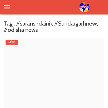
Tag : #saranshdainik #Sundargarhnews
#odisha news
Home
ओडिशा
बिहार
खेल / खिलाड़ी / प्रतियोगिता
झारखंड
छत्तीसगढ़
बिहार
उत्तर प्रदेश
ओडिशा