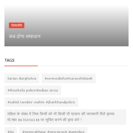
संपादकीय
कब होगा समाधान
TAGS
tarain durghatna
#newsodisha#saranshdainik
#Rourkela police#indian army
#sahid ramdev mahto #jharkhandpolice
महिला के संबंध में जिस किसी को भी किसी भी प्रकार की जानकारी मिले कृपया
मो.नंबर 8676056138 पर सूचित करने की कृपा करे !
#jio
#spgorakhpur #spsravasti #uppolice