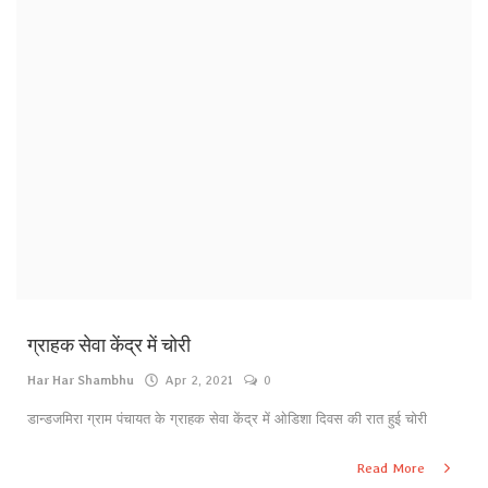
कथा / साहित्य
विज्ञापन
राजनीति
राष्ट्रीय
अंतराष्ट्रीय
संपादकीय
Gallery
ग्राहक सेवा केंद्र में चोरी
जीवन शैली
Har Har Shambhu
Apr 2, 2021
0
Contact
डान्डजमिरा ग्राम पंचायत के ग्राहक सेवा केंद्र में ओडिशा दिवस की रात हुई चोरी
Login
Read More