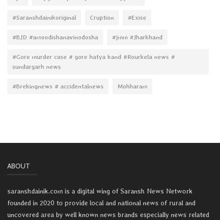
#Saranshdainikoriginal
Cruption
#Exise
#BJD #amoodishanavinodosha
#jmm #Jharkhand
#Gore murder case # gore hatya kand #Rourkela news #
sundargarh news
#Brekingnews # accidentalnews
Mohharam
ABOUT
saranshdainik.com is a digital wing of Saransh News Network
founded in 2020 to provide local and national news of rural and
uncovered area by well known news brands especially news related