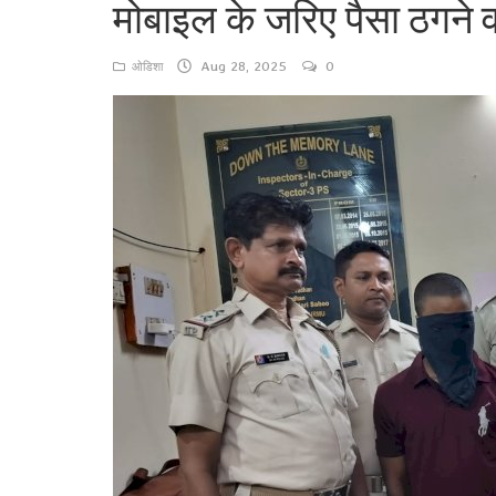
मोबाइल के जरिए पैसा ठगने व
बिहार
Aug 28, 2025
0
ओडिशा
खेल / खिलाड़ी / प्रतियोगिता
झारखंड
राष्ट्रीय
अंतराष्ट्रीय
संपादकीय
Gallery
जीवन शैली
Contact
Login