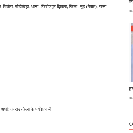
जन
म-चितौरा, मांडीखेड़ा, थाना- फिरोजपुर झिकरा, जिला- नूह (मेवात), राज्य-
Ha
हन
Ha
ीक्षक राउरकेला के पर्यवेक्षण में
C