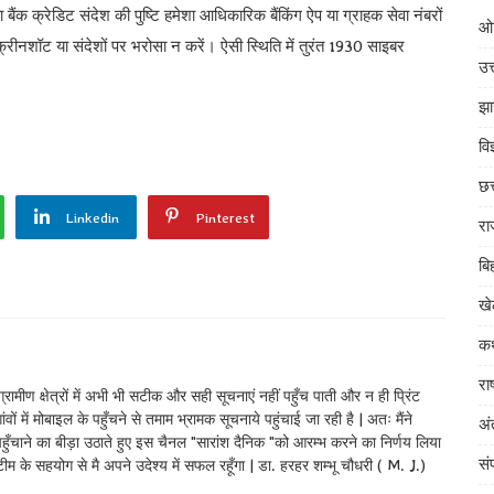
ैंक क्रेडिट संदेश की पुष्टि हमेशा आधिकारिक बैंकिंग ऐप या ग्राहक सेवा नंबरों
ओ
 स्क्रीनशॉट या संदेशों पर भरोसा न करें। ऐसी स्थिति में तुरंत 1930 साइबर
उत
झ
वि
छत
Linkedin
Pinterest
रा
बि
खे
कथ
रा
ामीण क्षेत्रों में अभी भी सटीक और सही सूचनाएं नहीं पहुँच पाती और न ही प्रिंट
वों में मोबाइल के पहुँचने से तमाम भ्रामक सूचनाये पहुंचाई जा रही है | अतः मैंने
अं
पहुँचाने का बीड़ा उठाते हुए इस चैनल "सारांश दैनिक "को आरम्भ करने का निर्णय लिया
सं
 टीम के सहयोग से मै अपने उदेश्य में सफल रहूँगा | डा. हरहर शम्भू चौधरी ( M. J.)